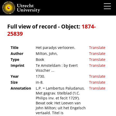
Het paradys verlooren.
Full view of record - Object:
1874-
25839
Title
Het paradys verlooren.
Translate
Author
Milton, John,
Translate
Type
Book
Translate
Imprint
Te Amsteldam : by Evert
Translate
Visscher ...
Year
1730.
Translate
Size
in-8.
Translate
Annotation
L.P. = Lambertus Paludanus.
Translate
Met gegrav. titelblad ('I.C.
Philips inv. et fecit 1729').
Bevat ook: Het Leeven van
John Milton; uit het Engelsch
vertaald. Titel is