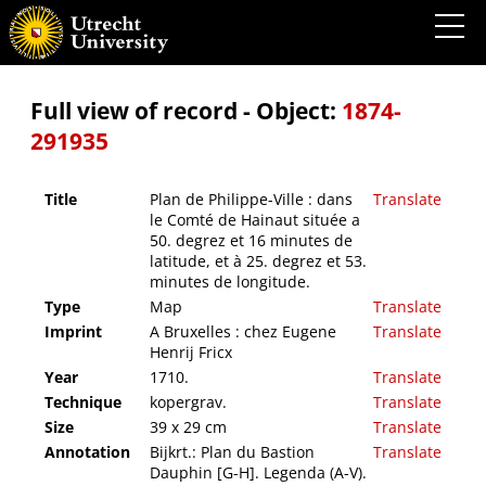
Plan de Philippe-Ville : dans le Comté de Hainaut située a 50. degrez et 16 minutes de
latitude, et à 25. degrez et 53. minutes de longitude.
Full view of record - Object:
1874-
291935
Title
Plan de Philippe-Ville : dans
Translate
le Comté de Hainaut située a
50. degrez et 16 minutes de
latitude, et à 25. degrez et 53.
minutes de longitude.
Type
Map
Translate
Imprint
A Bruxelles : chez Eugene
Translate
Henrij Fricx
Year
1710.
Translate
Technique
kopergrav.
Translate
Size
39 x 29 cm
Translate
Annotation
Bijkrt.: Plan du Bastion
Translate
Dauphin [G-H]. Legenda (A-V).