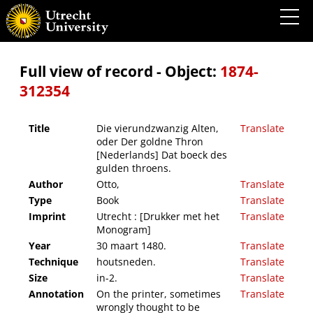
Die vierundzwanzig Alten, oder Der goldne Thron [Nederlands] Dat boeck des gulden
throens.
Full view of record - Object:
1874-
312354
Title
Die vierundzwanzig Alten,
Translate
oder Der goldne Thron
[Nederlands] Dat boeck des
gulden throens.
Author
Otto,
Translate
Type
Book
Translate
Imprint
Utrecht : [Drukker met het
Translate
Monogram]
Year
30 maart 1480.
Translate
Technique
houtsneden.
Translate
Size
in-2.
Translate
Annotation
On the printer, sometimes
Translate
wrongly thought to be