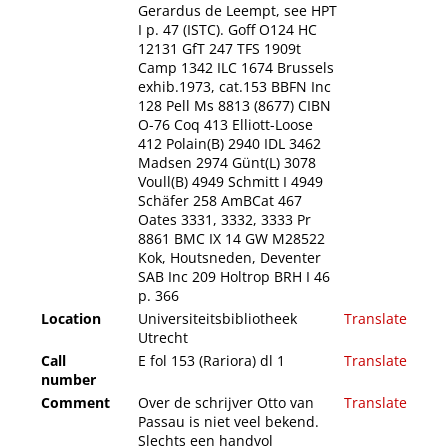
Gerardus de Leempt, see HPT
I p. 47 (ISTC). Goff O124 HC
12131 GfT 247 TFS 1909t
Camp 1342 ILC 1674 Brussels
exhib.1973, cat.153 BBFN Inc
128 Pell Ms 8813 (8677) CIBN
O-76 Coq 413 Elliott-Loose
412 Polain(B) 2940 IDL 3462
Madsen 2974 Günt(L) 3078
Voull(B) 4949 Schmitt I 4949
Schäfer 258 AmBCat 467
Oates 3331, 3332, 3333 Pr
8861 BMC IX 14 GW M28522
Kok, Houtsneden, Deventer
SAB Inc 209 Holtrop BRH I 46
p. 366
Location
Universiteitsbibliotheek
Translate
Utrecht
Call
E fol 153 (Rariora) dl 1
Translate
number
Comment
Over de schrijver Otto van
Translate
Passau is niet veel bekend.
Slechts een handvol