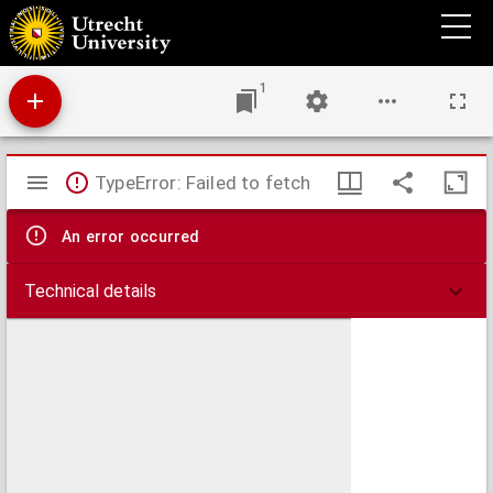
Onze lijdensuren geheiligd : opgedragen aan de lijdende kinderen van O.L. Vrouw van
het H. Hart, hoop der hopeloozen.
1
Mirador
TypeError: Failed to fetch
viewer
An error occurred
Technical details