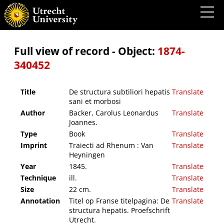
De structura subtiliori hepatis sani et morbosi
Full view of record - Object:
1874-
340452
Title
De structura subtiliori hepatis
Translate
sani et morbosi
Author
Backer, Carolus Leonardus
Translate
Joannes.
Type
Book
Translate
Imprint
Traiecti ad Rhenum : Van
Translate
Heyningen
Year
1845.
Translate
Technique
ill.
Translate
Size
22 cm.
Translate
Annotation
Titel op Franse titelpagina: De
Translate
structura hepatis. Proefschrift
Utrecht.