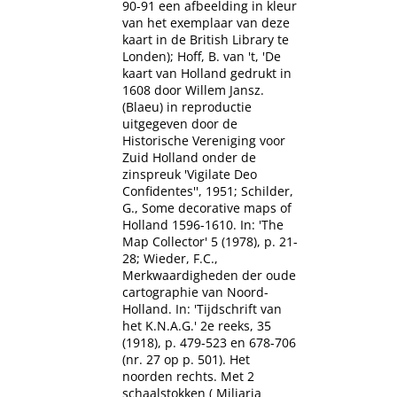
90-91 een afbeelding in kleur
van het exemplaar van deze
kaart in de British Library te
Londen); Hoff, B. van 't, 'De
kaart van Holland gedrukt in
1608 door Willem Jansz.
(Blaeu) in reproductie
uitgegeven door de
Historische Vereniging voor
Zuid Holland onder de
zinspreuk 'Vigilate Deo
Confidentes'', 1951; Schilder,
G., Some decorative maps of
Holland 1596-1610. In: 'The
Map Collector' 5 (1978), p. 21-
28; Wieder, F.C.,
Merkwaardigheden der oude
cartographie van Noord-
Holland. In: 'Tijdschrift van
het K.N.A.G.' 2e reeks, 35
(1918), p. 479-523 en 678-706
(nr. 27 op p. 501). Het
noorden rechts. Met 2
schaalstokken ( Miliaria