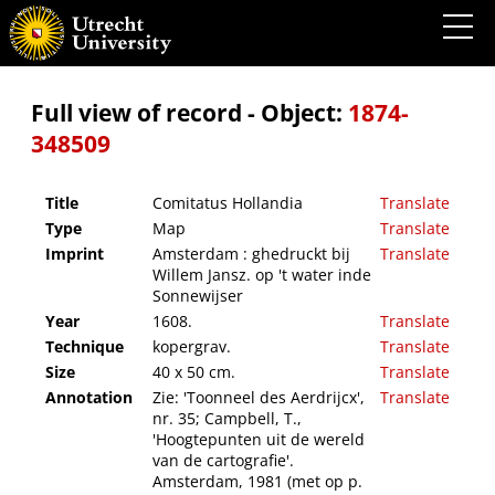
Comitatus Hollandia
Full view of record - Object:
1874-
348509
Title
Comitatus Hollandia
Translate
Type
Map
Translate
Imprint
Amsterdam : ghedruckt bij
Translate
Willem Jansz. op 't water inde
Sonnewijser
Year
1608.
Translate
Technique
kopergrav.
Translate
Size
40 x 50 cm.
Translate
Annotation
Zie: 'Toonneel des Aerdrijcx',
Translate
nr. 35; Campbell, T.,
'Hoogtepunten uit de wereld
van de cartografie'.
Amsterdam, 1981 (met op p.