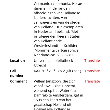
Germanica communia, Horae
itineris). In de randen
afbeeldingen van Hollandse
klederdrachten, van
zeilwagens en van de steden
van Holland. Drie exemplaren
in Nederland bekend. 'Met
privilegie der Heeren Staten
van Hollant ende
Westvrieslandt ...' Schilder,
'Monumenta cartographica
Neerlandica', 6, 308-311
Location
Universiteitsbibliotheek
Translate
Utrecht
Call
KAART: *VIII*.B.b.2 (Dk37-11)
Translate
number
Comment
Willem Janszoon, die zich
Translate
vanaf 1621 'Blaeu' noemt,
wonend op het Water (nu
Damrak) te Amsterdam, gaf in
1608 een kaart van het
graafschap Holland uit.
Hoewel alle Hollandse