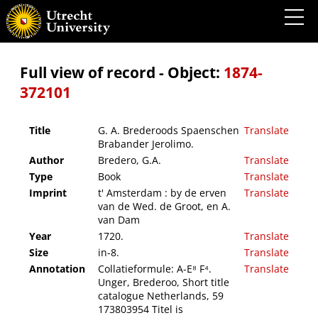
G. A. Brederoods Spaenschen Brabander Jerolimo.
Full view of record - Object:
1874-
372101
Title
G. A. Brederoods Spaenschen
Translate
Brabander Jerolimo.
Author
Bredero, G.A.
Translate
Type
Book
Translate
Imprint
t' Amsterdam : by de erven
Translate
van de Wed. de Groot, en A.
van Dam
Year
1720.
Translate
Size
in-8.
Translate
Annotation
Collatieformule: A-E⁸ F⁴.
Translate
Unger, Brederoo, Short title
catalogue Netherlands, 59
173803954 Titel is