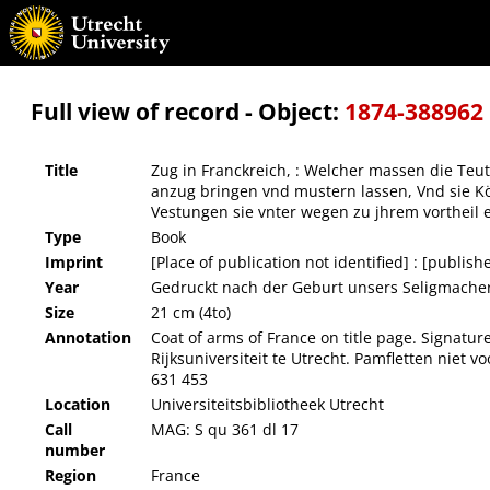
Zug in Franckreich, : Welcher massen die Teutsche protestirende Churfürsten vnd Ständ
wieder die Ligisten zugeschickt, Auch was für Städt vnd Vestungen sie vnter wegen 
Full view of record - Object:
1874-388962
Title
Zug in Franckreich, : Welcher massen die Teu
anzug bringen vnd mustern lassen, Vnd sie Köni
Vestungen sie vnter wegen zu jhrem vorthei
Type
Book
Imprint
[Place of publication not identified] : [publishe
Year
Gedruckt nach der Geburt unsers Seligmacher
Size
21 cm (4to)
Annotation
Coat of arms of France on title page. Signatu
Rijksuniversiteit te Utrecht. Pamfletten niet
631 453
Location
Universiteitsbibliotheek Utrecht
Call
MAG: S qu 361 dl 17
number
Region
France