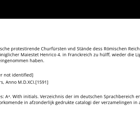
e dess Römischen Reichs in jhren Landen, Reutter vnd Knecht werben, in anzug bringen v
zu jhrem vortheil eingenommen haben.
tsche protestirende Churfürsten vnd Stände dess Römischen Reic
glicher Maiestet Henrico 4. in Franckreich zu hülff, wieder die Lig
l eingenommen haben.
r not identified]
s, Anno M.D.XCI.[1591]
res: A⁴. With initials. Verzeichnis der im deutschen Sprachbereich 
 voorkomende in afzonderlijk gedrukte catalogi der verzamelingen 