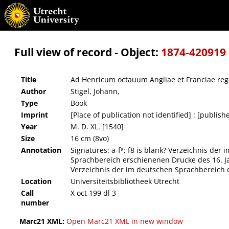
Ad Henricum octauum Angliae et Franciae regem Carmen elegiacon ;
Full view of record - Object:
1874-420919
Title
Ad Henricum octauum Angliae et Franciae re
Author
Stigel, Johann,
Type
Book
Imprint
[Place of publication not identified] : [publishe
Year
M. D. XL. [1540]
Size
16 cm (8vo)
Annotation
Signatures: a-f⁸; f8 is blank? Verzeichnis de
Sprachbereich erschienenen Drucke des 16. Ja
Verzeichnis der im deutschen Sprachbereich e
Location
Universiteitsbibliotheek Utrecht
Call
X oct 199 dl 3
number
Marc21 XML:
Open Marc21 XML in new window