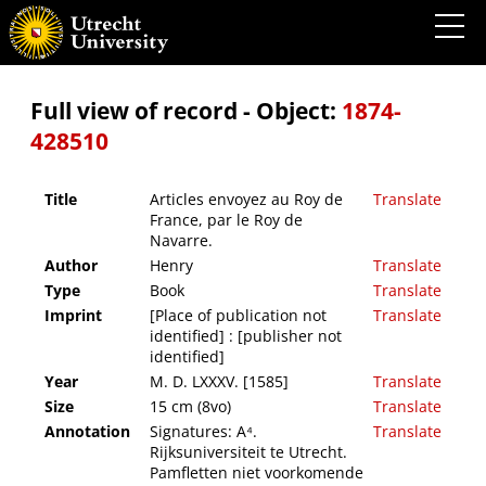
Articles envoyez au Roy de France, par le Roy de Navarre.
Full view of record - Object:
1874-
428510
Title
Articles envoyez au Roy de
Translate
France, par le Roy de
Navarre.
Author
Henry
Translate
Type
Book
Translate
Imprint
[Place of publication not
Translate
identified] : [publisher not
identified]
Year
M. D. LXXXV. [1585]
Translate
Size
15 cm (8vo)
Translate
Annotation
Signatures: A⁴.
Translate
Rijksuniversiteit te Utrecht.
Pamfletten niet voorkomende