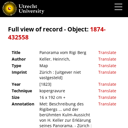
Panorama vom Rigi Berg
Full view of record - Object:
1874-
432558
Title
Panorama vom Rigi Berg
Translate
Author
Keller, Heinrich,
Translate
Type
Map
Translate
Imprint
Zürich : [uitgever niet
Translate
vastgesteld]
Year
[1823]
Translate
Technique
kopergravure
Translate
Size
16 x 192 cm +
Translate
Annotation
Met: Beschreibung des
Translate
Rigibergs ... und der
berühmten Kulm-Aussicht
von H. Keller zur Erklärung
seines Panorama. - Zürich :