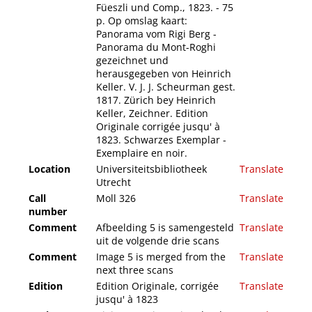
Füeszli und Comp., 1823. - 75
p. Op omslag kaart:
Panorama vom Rigi Berg -
Panorama du Mont-Roghi
gezeichnet und
herausgegeben von Heinrich
Keller. V. J. J. Scheurman gest.
1817. Zürich bey Heinrich
Keller, Zeichner. Edition
Originale corrigée jusqu' à
1823. Schwarzes Exemplar -
Exemplaire en noir.
Location
Universiteitsbibliotheek
Translate
Utrecht
Call
Moll 326
Translate
number
Comment
Afbeelding 5 is samengesteld
Translate
uit de volgende drie scans
Comment
Image 5 is merged from the
Translate
next three scans
Edition
Edition Originale, corrigée
Translate
jusqu' à 1823