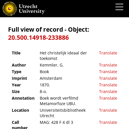
Het christelijk ideaal der toekomst
Full view of record - Object:
20.500.14918-233886
Title
Het christelijk ideaal der
Translate
toekomst
Author
Kemmler, G.
Translate
Type
Book
Translate
Imprint
Amsterdam
Translate
Year
1870.
Translate
Size
8-o.
Translate
Annotation
Boek wordt verfilmd
Translate
Metamorfoze UBU.
Location
Universiteitsbibliotheek
Translate
Utrecht
Call
MAG: 428 F 4 dl 3
Translate
number