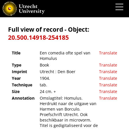
Een comedia ofte spel van Homulus
Full view of record - Object:
20.500.14918-254185
Title
Een comedia ofte spel van
Translate
Homulus
Type
Book
Translate
Imprint
Utrecht : Den Boer
Translate
Year
1904.
Translate
Technique
tab.
Translate
Size
24 cm. +
Translate
Annotation
Omslagtitel: Homulus.
Translate
Herdrukt naar de uitgave van
Harmen van Borculo.
Proefschrift Utrecht. Ook
beschikbaar in microvorm.
Titel is gedigitaliseerd voor de