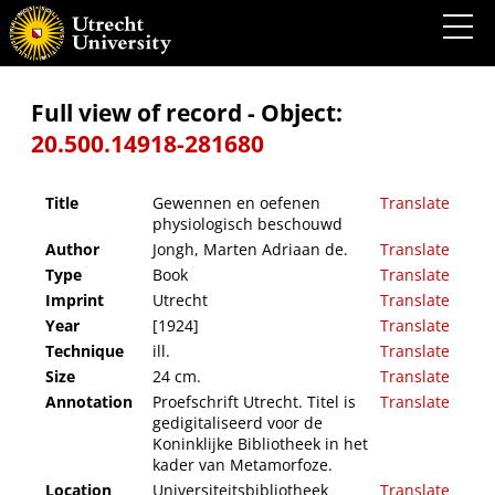
Gewennen en oefenen physiologisch beschouwd
Full view of record - Object:
20.500.14918-281680
Title
Gewennen en oefenen
Translate
physiologisch beschouwd
Author
Jongh, Marten Adriaan de.
Translate
Type
Book
Translate
Imprint
Utrecht
Translate
Year
[1924]
Translate
Technique
ill.
Translate
Size
24 cm.
Translate
Annotation
Proefschrift Utrecht. Titel is
Translate
gedigitaliseerd voor de
Koninklijke Bibliotheek in het
kader van Metamorfoze.
Location
Universiteitsbibliotheek
Translate