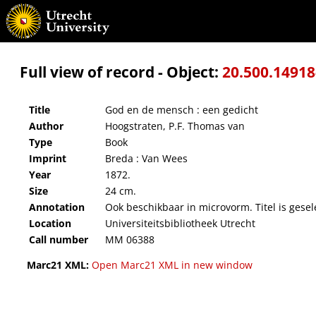
God en de mensch : een gedicht
Full view of record - Object:
20.500.1491
Title
God en de mensch : een gedicht
Author
Hoogstraten, P.F. Thomas van
Type
Book
Imprint
Breda : Van Wees
Year
1872.
Size
24 cm.
Annotation
Ook beschikbaar in microvorm. Titel is gesel
Location
Universiteitsbibliotheek Utrecht
Call number
MM 06388
Marc21 XML:
Open Marc21 XML in new window