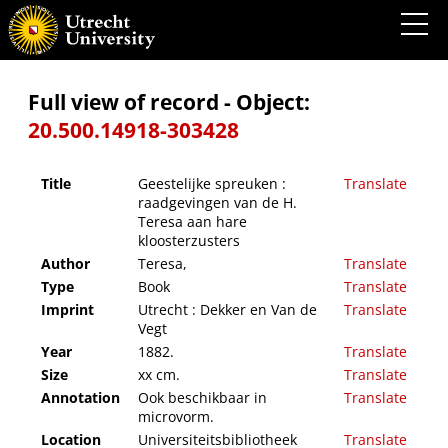
Geestelijke spreuken : raadgevingen van de H. Teresa aan hare kloosterzusters
Full view of record - Object:
20.500.14918-303428
Title
Geestelijke spreuken :
Translate
raadgevingen van de H.
Teresa aan hare
kloosterzusters
Author
Teresa,
Translate
Type
Book
Translate
Imprint
Utrecht : Dekker en Van de
Translate
Vegt
Year
1882.
Translate
Size
xx cm.
Translate
Annotation
Ook beschikbaar in
Translate
microvorm.
Location
Universiteitsbibliotheek
Translate