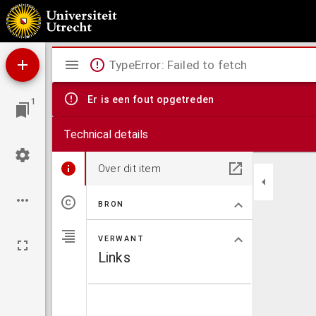
Geestelijke spreuken : raadgevingen van de H. Teresa aan hare kloosterzusters
Mirador
TypeError: Failed to fetch
viewer
Er is een fout opgetreden
1
Technical details
Over dit item
BRON
VERWANT
Links