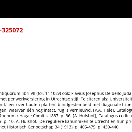
8-325072
iquorum libri VII (fol. 1r-102v) ook: Flavius Josephus De bello Judaico
et penwerkversiering in Utrechtse stijl. Te citeren als: Universiteit
nd, leer over houten platten, blindgestempeld met diagonale tripel
en, waarvan één nog intact, rug is vernieuwd. [P.A. Tiele], Catal
ad Rhenum / Hagae Comitis 1887. p. 36. [A. Hulshof], Catalogus codi
. p. 10. A. Hulshof, 'De reguliere kanunniken te Utrecht en hun pr
et Historisch Genootschap 34 (1913), p. 405-475. p. 439-440.