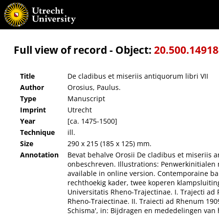
De cladibus et miseriis antiquorum libri VII
Full view of record - Object:
20.500.1491
Title
De cladibus et miseriis antiquorum libri VII
Author
Orosius, Paulus.
Type
Manuscript
Imprint
Utrecht
Year
[ca. 1475-1500]
Technique
ill.
Size
290 x 215 (185 x 125) mm.
Annotation
Bevat behalve Orosii De cladibus et miseriis ant
onbeschreven. Illustrations: Penwerkinitialen m
available in online version. Contemporaine ba
rechthoekig kader, twee koperen klampsluiting
Universitatis Rheno-Trajectinae. I. Trajecti 
Rheno-Traiectinae. II. Traiecti ad Rhenum 1909
Schisma', in: Bijdragen en mededelingen van h