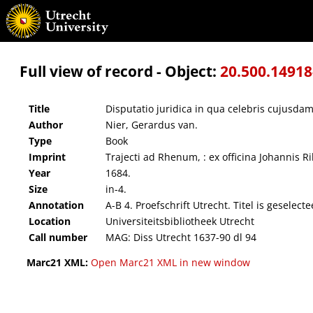
Disputatio juridica in qua celebris cujusdam rescripti imperatoris Hadriani ... : quam ... su
Full view of record - Object:
20.500.1491
Title
Disputatio juridica in qua celebris cujusdam 
Author
Nier, Gerardus van.
Type
Book
Imprint
Trajecti ad Rhenum, : ex officina Johannis Rib
Year
1684.
Size
in-4.
Annotation
A-B 4. Proefschrift Utrecht. Titel is geselec
Location
Universiteitsbibliotheek Utrecht
Call number
MAG: Diss Utrecht 1637-90 dl 94
Marc21 XML:
Open Marc21 XML in new window