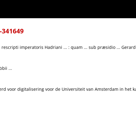
b præsidio ... Gerardi Noodt ...
8-341649
rescripti imperatoris Hadriani ... : quam ... sub præsidio ... Gerardi
bii ...
teerd voor digitalisering voor de Universiteit van Amsterdam in het 