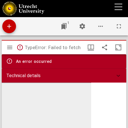
De velt-bovv ofte landt-winninghe: inhoudende eene rechte wel bestellinge eenes hofs
te bouwen: cruydt-hoven ende fruyt-hoven te maecken : alderhande bomen te planten:
byen te houden: te distilleren: beemden, vijvers, en̄ staende wateren te maken, ende
die te onderhouden: visschen te vangen: ackerlant te winnen: wijngaerden te oeffenen:
medicinale wijnen te bereyden: parc voor wilde beesten te maken: mitsgaders de wolve-
1
jacht.
Mirador
TypeError: Failed to fetch
viewer
An error occurred
Technical details